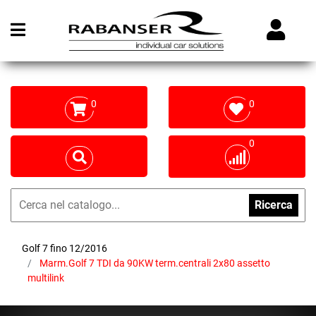
Open menu
0
0
0
Ricerca
Golf 7 fino 12/2016
Marm.Golf 7 TDI da 90KW term.centrali 2x80 assetto
multilink