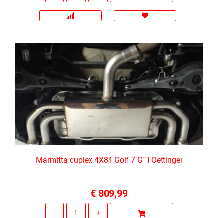
Marmitta duplex 4X84 Golf 7 GTI Oettinger
€ 809,99
Quantità