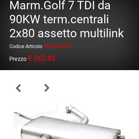
Marm.Golf 7 TDI da
90KW term.centrali
2x80 assetto multilink
Codice Articolo
RI 00322720
€ 562,83
Prezzo