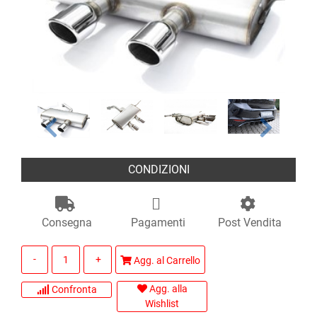
CONDIZIONI
Consegna
Pagamenti
Post Vendita
Quantità
Agg. al Carrello
Agg. alla
Confronta
Wishlist