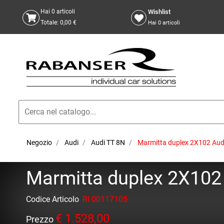
Wishlist
Hai
0
articoli
Totale:
0,00 €
Hai
0
articoli
Negozio
Audi
Audi TT 8N
Marmitta duplex 2X102 Audi 
Marmitta duplex 2X102 
Codice Articolo
RI 00117105
€ 1.528,00
Prezzo