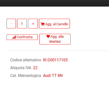
Quantità
Agg. al Carrello
Agg. alla
Confronta
Wishlist
Codice alternativo
RI D00117105
Aliquota IVA
22
Cat. Merceologica
Audi TT 8N