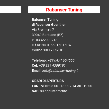
Rabanser Tuning
Rabanser Tuning
di Rabanser Guenther
Via Brennero 7
39040 Barbiano (BZ)
P.i 03322990213
C.f RBNGTH55L15B160W
Codice SDI T9K4ZHO
Telefono:
+39 0471 654555
Cel:
+39 339 4309191
Email
:
info@rabanser-tuning.it
ORARI DI APERTURA
LUN - VEN:
08.00 - 13.00 / 14.30 - 19.00
SAB:
su appuntamento