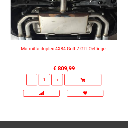
Marmitta duplex 4X84 Golf 7 GTI Oettinger
€ 809,99
Quantità