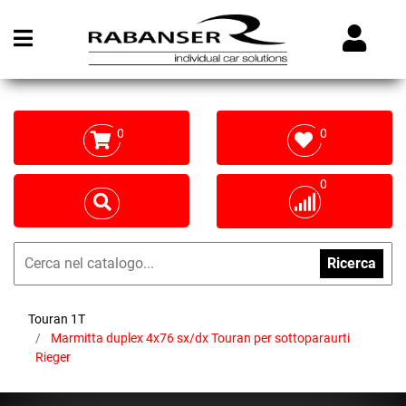
Open menu
0
0
0
Ricerca
Touran 1T
Marmitta duplex 4x76 sx/dx Touran per sottoparaurti
Rieger