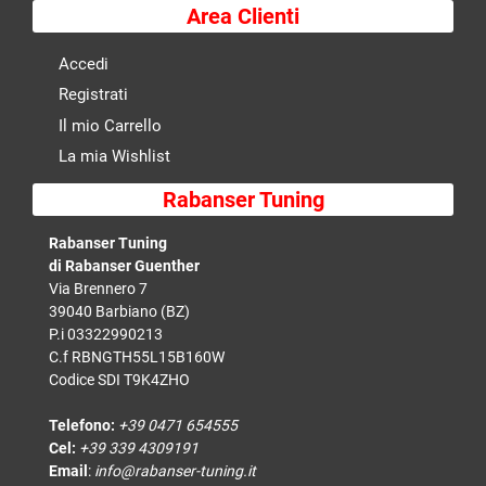
Area Clienti
Accedi
Registrati
Il mio Carrello
La mia Wishlist
Rabanser Tuning
Rabanser Tuning
di Rabanser Guenther
Via Brennero 7
39040 Barbiano (BZ)
P.i 03322990213
C.f RBNGTH55L15B160W
Codice SDI T9K4ZHO
Telefono:
+39 0471 654555
Cel:
+39 339 4309191
Email
:
info@rabanser-tuning.it