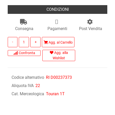
CONDIZIONI
Consegna
Pagamenti
Post Vendita
Quantità
Agg. al Carrello
Agg. alla
Confronta
Wishlist
Codice alternativo
RI D00237373
Aliquota IVA
22
Cat. Merceologica
Touran 1T