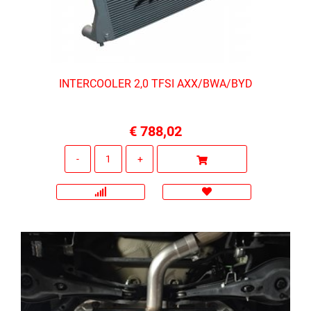
INTERCOOLER 2,0 TFSI AXX/BWA/BYD
€ 788,02
Quantità