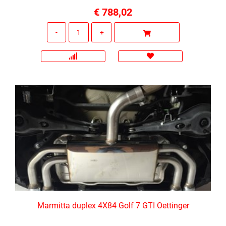
€ 788,02
Quantità
Marmitta duplex 4X84 Golf 7 GTI Oettinger