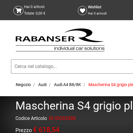
Wishlist
Hai
0
articoli
Totale:
0,00 €
Hai
0
articoli
Negozio
Audi
Audi A4 B8/8K
Mascherina S4 grigio pl
Mascherina S4 grigio pl
Codice Articolo
RI 00302988
€ 618,54
Prezzo