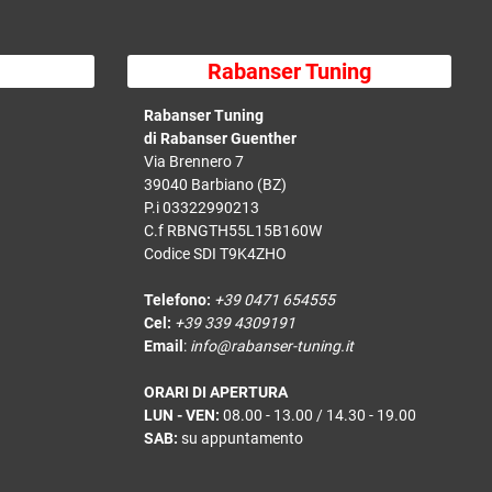
Rabanser Tuning
Rabanser Tuning
di Rabanser Guenther
Via Brennero 7
39040 Barbiano (BZ)
P.i 03322990213
C.f RBNGTH55L15B160W
Codice SDI T9K4ZHO
Telefono:
+39 0471 654555
Cel:
+39 339 4309191
Email
:
info@rabanser-tuning.it
ORARI DI APERTURA
LUN - VEN:
08.00 - 13.00 / 14.30 - 19.00
SAB:
su appuntamento