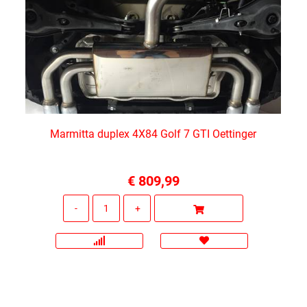
Marmitta duplex 4X84 Golf 7 GTI Oettinger
€ 809,99
Quantità