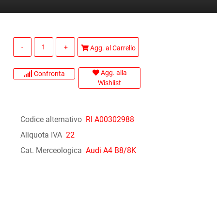
Quantità
Agg. al Carrello
Agg. alla
Confronta
Wishlist
Codice alternativo
RI A00302988
Aliquota IVA
22
Cat. Merceologica
Audi A4 B8/8K