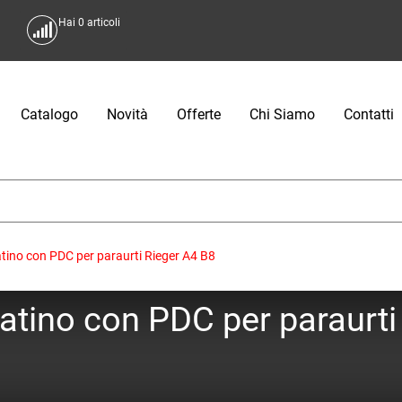
Hai
0
articoli
Catalogo
Novità
Offerte
Chi Siamo
Contatti
atino con PDC per paraurti Rieger A4 B8
atino con PDC per paraurti