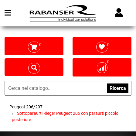
Open menu
0
0
0
Ricerca
Peugeot 206/207
Sottoparaurti Rieger Peugeot 206 con paraurti piccolo
posteriore