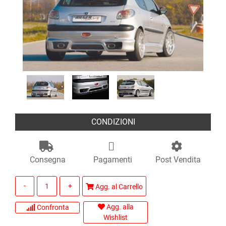
CONDIZIONI
Consegna
Pagamenti
Post Vendita
Quantità
Agg. al Carrello
Agg. alla
Confronta
Wishlist