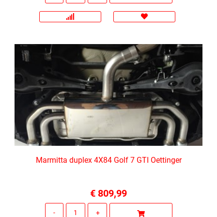
Marmitta duplex 4X84 Golf 7 GTI Oettinger
€ 809,99
Quantità