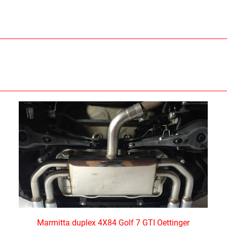
Marmitta duplex 4X84 Golf 7 GTI Oettinger