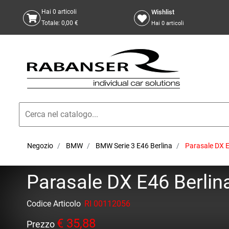
Wishlist
Hai
0
articoli
Totale:
0,00 €
Hai
0
articoli
Negozio
BMW
BMW Serie 3 E46 Berlina
Parasale DX E4
Parasale DX E46 Berlina
Codice Articolo
RI 00112056
€ 35,88
Prezzo