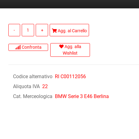
Quantità
Agg. al Carrello
Agg. alla
Confronta
Wishlist
Codice alternativo
RI C00112056
Aliquota IVA
22
Cat. Merceologica
BMW Serie 3 E46 Berlina