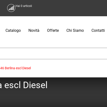
Hai
0
articoli
Catalogo
Novità
Offerte
Chi Siamo
Contatti
6 Berlina escl Diesel
 escl Diesel