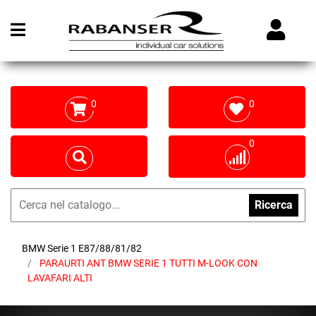
Open menu
0
0
0
Ricerca
BMW Serie 1 E87/88/81/82
PARAURTI ANT BMW SERIE 1 TUTTI M-LOOK CON
LAVAFARI ALTI