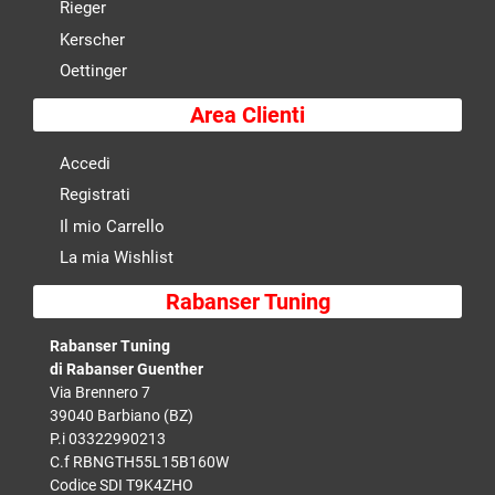
Rieger
Kerscher
Oettinger
Area Clienti
Accedi
Registrati
Il mio Carrello
La mia Wishlist
Rabanser Tuning
Rabanser Tuning
di Rabanser Guenther
Via Brennero 7
39040 Barbiano (BZ)
P.i 03322990213
C.f RBNGTH55L15B160W
Codice SDI T9K4ZHO