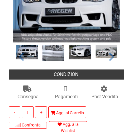
CONDIZIONI
Consegna
Pagamenti
Post Vendita
Quantità
Agg. al Carrello
Agg. alla
Confronta
Wishlist