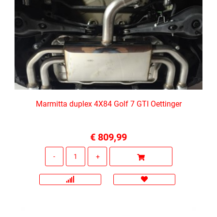
Marmitta duplex 4X84 Golf 7 GTI Oettinger
€ 809,99
Quantità