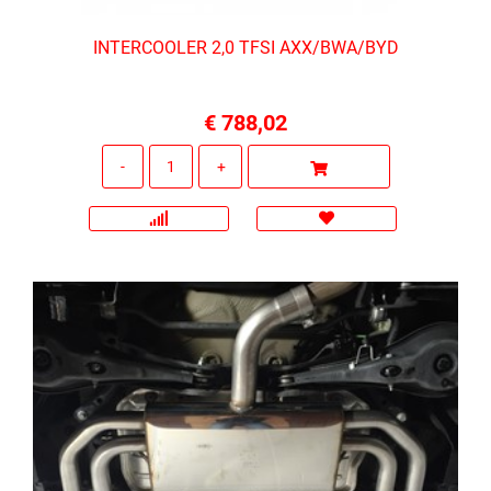
INTERCOOLER 2,0 TFSI AXX/BWA/BYD
€ 788,02
Quantità