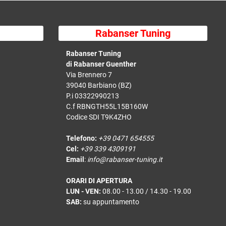
Rabanser Tuning
Rabanser Tuning
di Rabanser Guenther
Via Brennero 7
39040 Barbiano (BZ)
P.i 03322990213
C.f RBNGTH55L15B160W
Codice SDI T9K4ZHO
Telefono:
+39 0471 654555
Cel:
+39 339 4309191
Email
:
info@rabanser-tuning.it
ORARI DI APERTURA
LUN - VEN:
08.00 - 13.00 / 14.30 - 19.00
SAB:
su appuntamento