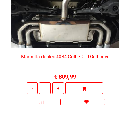
Marmitta duplex 4X84 Golf 7 GTI Oettinger
€ 809,99
Quantità