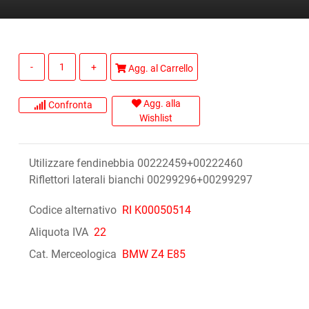
Quantità
Agg. al Carrello
Agg. alla
Confronta
Wishlist
Utilizzare fendinebbia 00222459+00222460
Riflettori laterali bianchi 00299296+00299297
Codice alternativo
RI K00050514
Aliquota IVA
22
Cat. Merceologica
BMW Z4 E85