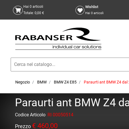
Wishlist
Hai
0
articoli
Totale:
0,00 €
Hai
0
articoli
Negozio
BMW
BMW Z4 E85
Paraurti ant BMW Z4 dal 
Paraurti ant BMW Z4 dal
Codice Articolo
RI 00050514
€ 460,00
Prezzo