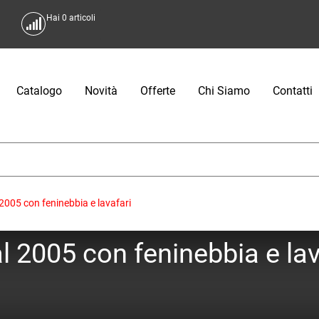
Hai
0
articoli
Catalogo
Novità
Offerte
Chi Siamo
Contatti
2005 con feninebbia e lavafari
 2005 con feninebbia e lav