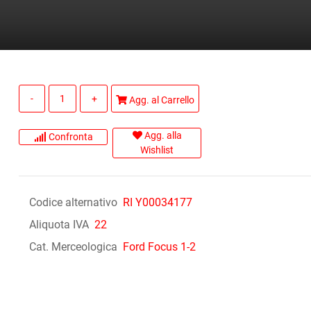
Quantità
Agg. al Carrello
Agg. alla
Confronta
Wishlist
Codice alternativo
RI Y00034177
Aliquota IVA
22
Cat. Merceologica
Ford Focus 1-2