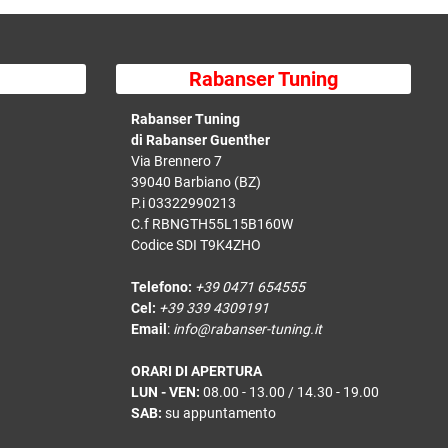
Rabanser Tuning
Rabanser Tuning
di Rabanser Guenther
Via Brennero 7
39040 Barbiano (BZ)
P.i 03322990213
C.f RBNGTH55L15B160W
Codice SDI T9K4ZHO
Telefono:
+39 0471 654555
Cel:
+39 339 4309191
Email
:
info@rabanser-tuning.it
ORARI DI APERTURA
LUN - VEN:
08.00 - 13.00 / 14.30 - 19.00
SAB:
su appuntamento