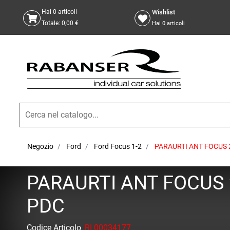
Wishlist
Hai
0
articoli
Totale:
0,00 €
Hai
0
articoli
Negozio
Ford
Ford Focus 1-2
PARAURTI ANT FOCUS 
PARAURTI ANT FOCUS 
PDC
Codice Articolo
RI 00034177