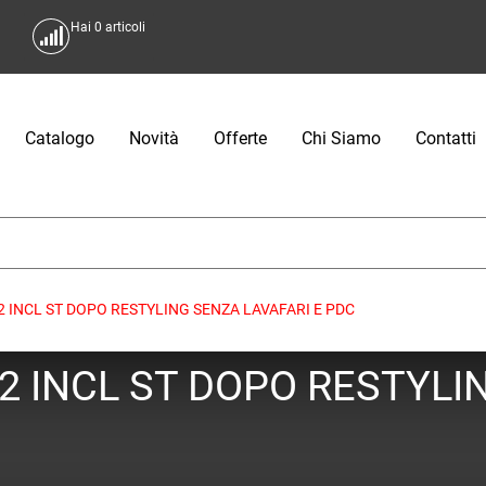
Hai
0
articoli
Catalogo
Novità
Offerte
Chi Siamo
Contatti
2 INCL ST DOPO RESTYLING SENZA LAVAFARI E PDC
2 INCL ST DOPO RESTYLI