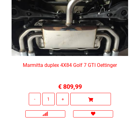
Marmitta duplex 4X84 Golf 7 GTI Oettinger
€ 809,99
Quantità