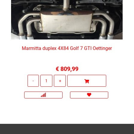
Marmitta duplex 4X84 Golf 7 GTI Oettinger
€ 809,99
Quantità