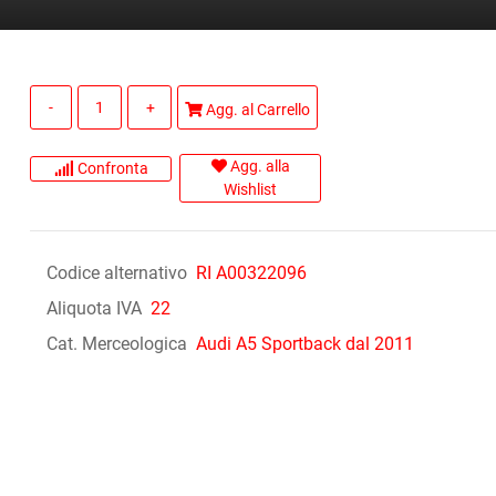
Quantità
Agg. al Carrello
Agg. alla
Confronta
Wishlist
Codice alternativo
RI A00322096
Aliquota IVA
22
Cat. Merceologica
Audi A5 Sportback dal 2011