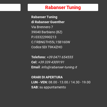
Rabanser Tuning
Rabanser Tuning
di Rabanser Guenther
Via Brennero 7
39040 Barbiano (BZ)
P.i 03322990213
C.f RBNGTH55L15B160W
Codice SDI T9K4ZHO
Telefono:
+39 0471 654555
Cel:
+39 339 4309191
Email
:
info@rabanser-tuning.it
ORARI DI APERTURA
LUN - VEN:
08.00 - 13.00 / 14.30 - 19.00
SAB:
su appuntamento