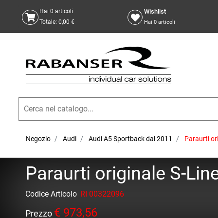
Wishlist
Hai
0
articoli
Totale:
0,00 €
Hai
0
articoli
Negozio
Audi
Audi A5 Sportback dal 2011
Paraurti o
Paraurti originale S-L
Codice Articolo
RI 00322096
€ 973,56
Prezzo