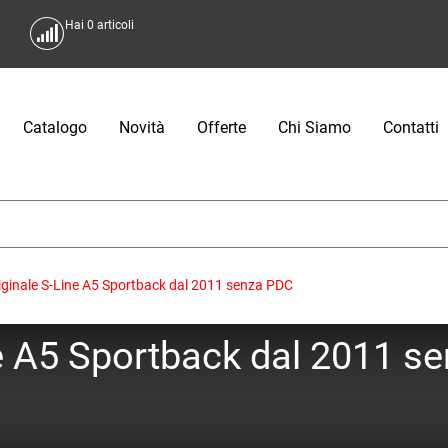
Hai
0
articoli
Catalogo
Novità
Offerte
Chi Siamo
Contatti
riginale S-Line A5 Sportback dal 2011 senza PDC
ine A5 Sportback dal 2011 