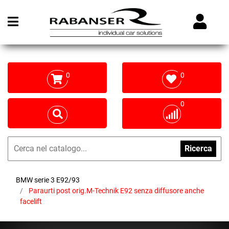
Open menu
0
0
0
Ricerca
BMW serie 3 E92/93
Paraurti post orig.M-Technik E92 senza diffusore anche
facelift