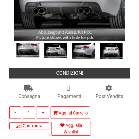
CONDIZIONI
Consegna
Pagamenti
Post Vendita
Quantità
Agg. al Carrello
Agg. alla
Confronta
Wishlist