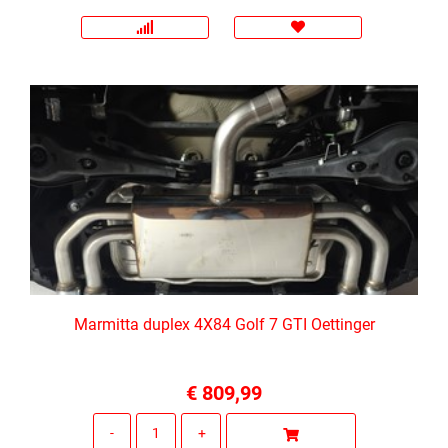
Marmitta duplex 4X84 Golf 7 GTI Oettinger
€ 809,99
Quantità