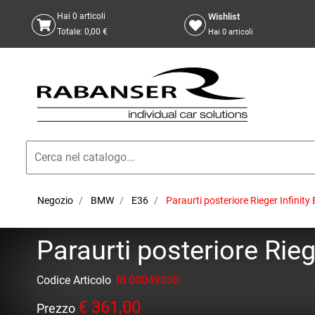
Wishlist
Hai
0
articoli
Totale:
0,00 €
Hai
0
articoli
Negozio
BMW
E36
Paraurti posteriore Rieger Infinit
Paraurti posteriore Rie
Codice Articolo
RI 00049030
€ 361,00
Prezzo