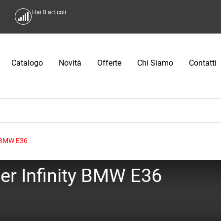
Hai
0
articoli
Catalogo
Novità
Offerte
Chi Siamo
Contatti
y BMW E36
ger Infinity BMW E36