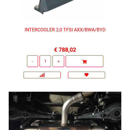
INTERCOOLER 2,0 TFSI AXX/BWA/BYD
€ 788,02
Quantità