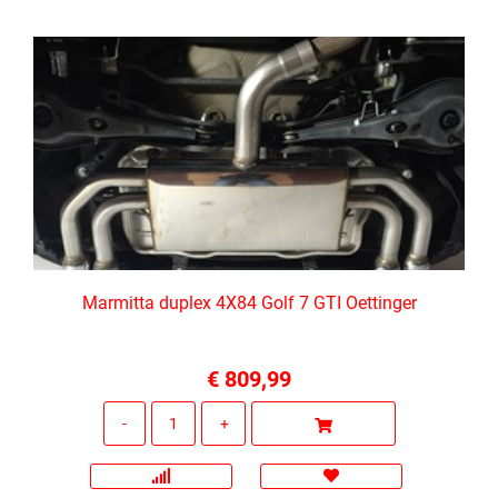
Marmitta duplex 4X84 Golf 7 GTI Oettinger
€ 809,99
Quantità