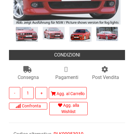
CONDIZIONI
Consegna
Pagamenti
Post Vendita
Quantità
Agg. al Carrello
Agg. alla
Confronta
Wishlist