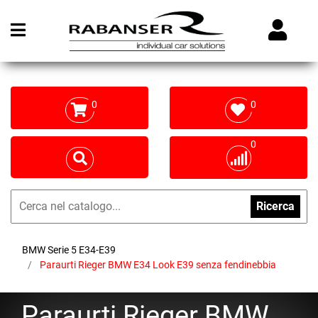
Open menu
0
0
0
Ricerca
BMW Serie 5 E34-E39
Paraurti Rieger BMW E34 Look E39 senza fendinebbia
Paraurti Rieger BMW