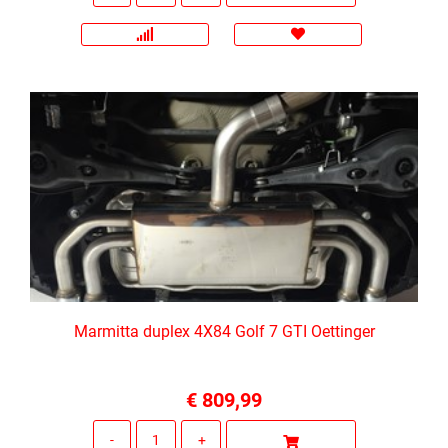
Marmitta duplex 4X84 Golf 7 GTI Oettinger
€ 809,99
Quantità