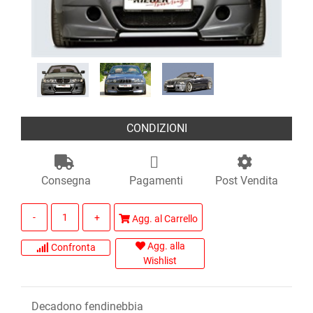
CONDIZIONI
Consegna
Pagamenti
Post Vendita
Quantità
Agg. al Carrello
Agg. alla
Confronta
Wishlist
Decadono fendinebbia