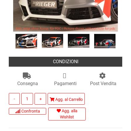
CONDIZIONI
Consegna
Pagamenti
Post Vendita
Quantità
Agg. al Carrello
Agg. alla
Confronta
Wishlist