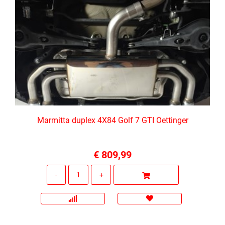
Marmitta duplex 4X84 Golf 7 GTI Oettinger
€ 809,99
Quantità