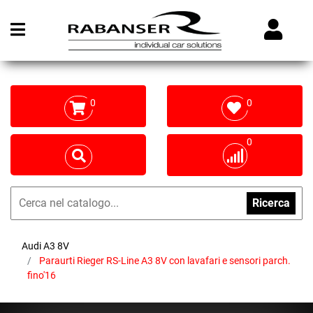
Open menu
0
0
0
Ricerca
Audi A3 8V
Paraurti Rieger RS-Line A3 8V con lavafari e sensori parch.
fino'16