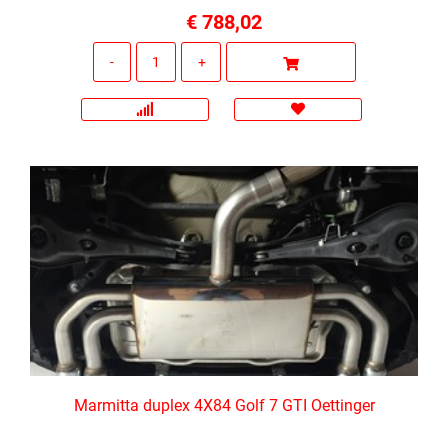
€ 788,02
Quantità
Marmitta duplex 4X84 Golf 7 GTI Oettinger