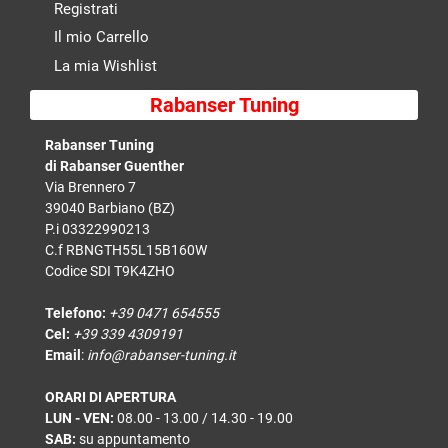
Registrati
Il mio Carrello
La mia Wishlist
Rabanser Tuning
Rabanser Tuning
di Rabanser Guenther
Via Brennero 7
39040 Barbiano (BZ)
P.i 03322990213
C.f RBNGTH55L15B160W
Codice SDI T9K4ZHO
Telefono:
+39 0471 654555
Cel:
+39 339 4309191
Email
:
info@rabanser-tuning.it
ORARI DI APERTURA
LUN - VEN:
08.00 - 13.00 / 14.30 - 19.00
SAB:
su appuntamento