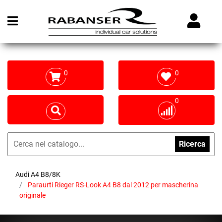
Open menu
0
0
0
Ricerca
Audi A4 B8/8K
Paraurti Rieger RS-Look A4 B8 dal 2012 per mascherina
originale