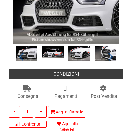
CONDIZIONI
Consegna
Pagamenti
Post Vendita
Quantità
Agg. al Carrello
Agg. alla
Confronta
Wishlist