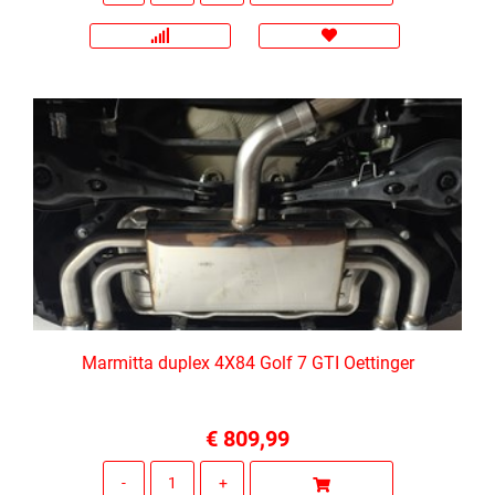
Marmitta duplex 4X84 Golf 7 GTI Oettinger
€ 809,99
Quantità