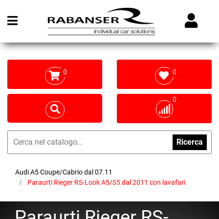
Open menu
0
0
0
Ricerca
Audi A5 Coupe/Cabrio dal 07.11
Paraurti Rieger RS-Look A5/S5 dal 2011 con lavafari
Paraurti Rieger RS-