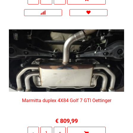
Marmitta duplex 4X84 Golf 7 GTI Oettinger
€ 809,99
Quantità