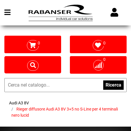
Open menu
0
0
0
Ricerca
Audi A3 8V
Rieger diffusore Audi A3 8V 3+5 no S-Line per 4 terminali
nero lucid