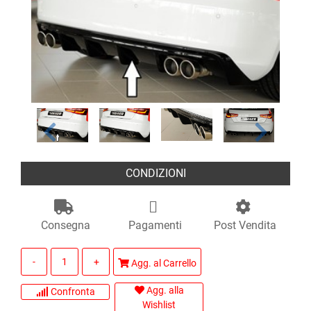
CONDIZIONI
Consegna
Pagamenti
Post Vendita
Quantità
Agg. al Carrello
Agg. alla
Confronta
Wishlist