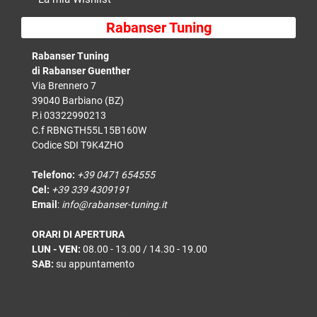
Rabanser Tuning
Rabanser Tuning
di Rabanser Guenther
Via Brennero 7
39040 Barbiano (BZ)
P.i 03322990213
C.f RBNGTH55L15B160W
Codice SDI T9K4ZHO
Telefono:
+39 0471 654555
Cel:
+39 339 4309191
Email
:
info@rabanser-tuning.it
ORARI DI APERTURA
LUN - VEN:
08.00 - 13.00 / 14.30 - 19.00
SAB:
su appuntamento