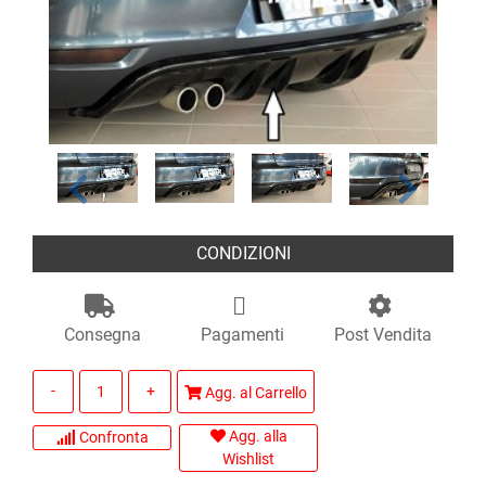
CONDIZIONI
Consegna
Pagamenti
Post Vendita
Quantità
Agg. al Carrello
Agg. alla
Confronta
Wishlist