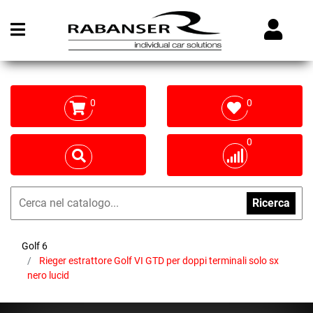
Open menu
0
0
0
Ricerca
Golf 6
Rieger estrattore Golf VI GTD per doppi terminali solo sx
nero lucid