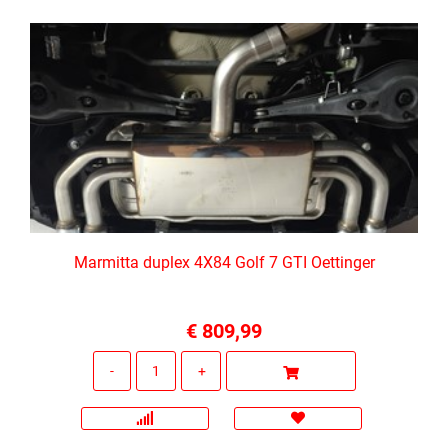
Marmitta duplex 4X84 Golf 7 GTI Oettinger
€ 809,99
Quantità