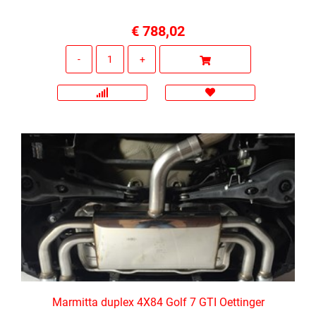
€ 788,02
Quantità
Marmitta duplex 4X84 Golf 7 GTI Oettinger