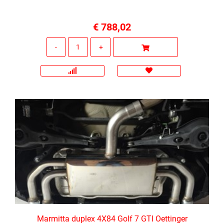
€ 788,02
Quantità
Marmitta duplex 4X84 Golf 7 GTI Oettinger