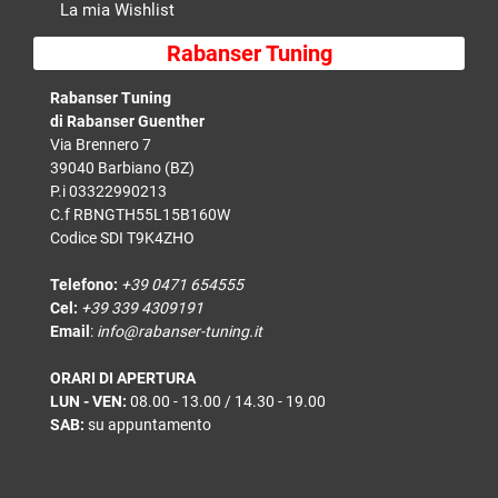
La mia Wishlist
Rabanser Tuning
Rabanser Tuning
di Rabanser Guenther
Via Brennero 7
39040 Barbiano (BZ)
P.i 03322990213
C.f RBNGTH55L15B160W
Codice SDI T9K4ZHO
Telefono:
+39 0471 654555
Cel:
+39 339 4309191
Email
:
info@rabanser-tuning.it
ORARI DI APERTURA
LUN - VEN:
08.00 - 13.00 / 14.30 - 19.00
SAB:
su appuntamento