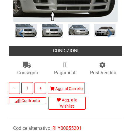
CONDIZIONI
Consegna
Pagamenti
Post Vendita
Quantità
Agg. al Carrello
Agg. alla
Confronta
Wishlist
Codice alternativo
RI Y00055201