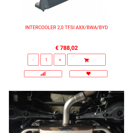
INTERCOOLER 2,0 TFSI AXX/BWA/BYD
€ 788,02
Quantità