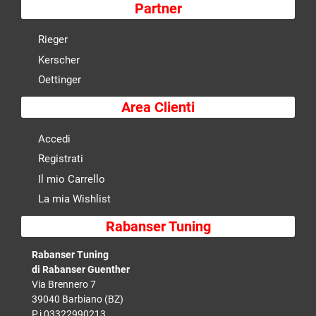
Partner
Rieger
Kerscher
Oettinger
Area Clienti
Accedi
Registrati
Il mio Carrello
La mia Wishlist
Rabanser Tuning
Rabanser Tuning
di Rabanser Guenther
Via Brennero 7
39040 Barbiano (BZ)
P.i 03322990213