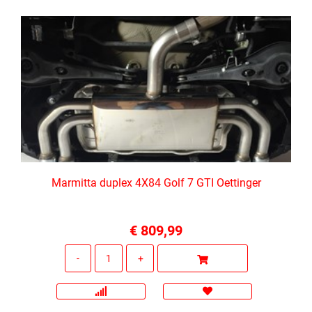
Marmitta duplex 4X84 Golf 7 GTI Oettinger
€ 809,99
Quantità