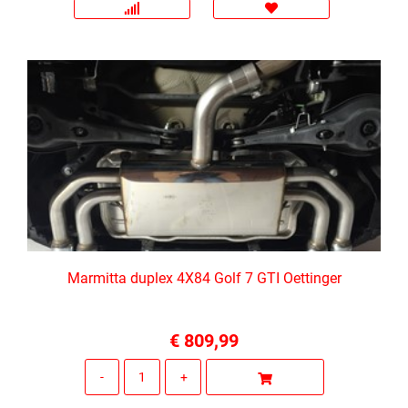
Marmitta duplex 4X84 Golf 7 GTI Oettinger
€ 809,99
Quantità