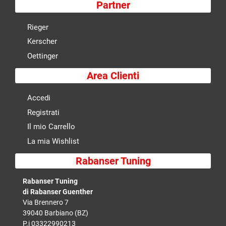
Partner
Rieger
Kerscher
Oettinger
Area Clienti
Accedi
Registrati
Il mio Carrello
La mia Wishlist
Rabanser Tuning
Rabanser Tuning
di Rabanser Guenther
Via Brennero 7
39040 Barbiano (BZ)
P.i 03322990213