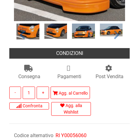
CONDIZIONI
Consegna
Pagamenti
Post Vendita
Quantità
Agg. al Carrello
Agg. alla
Confronta
Wishlist
Codice alternativo
RI Y00056060