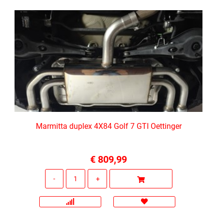
Marmitta duplex 4X84 Golf 7 GTI Oettinger
€ 809,99
Quantità