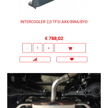
INTERCOOLER 2,0 TFSI AXX/BWA/BYD
€ 788,02
Quantità