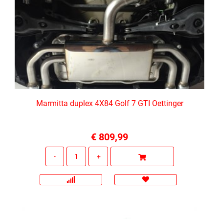
Marmitta duplex 4X84 Golf 7 GTI Oettinger
€ 809,99
Quantità