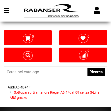
Open menu
0
0
0
Ricerca
Audi A6 4B+4F
Sottoparaurti anteriore Rieger A6 4Fdal '09 senza S-Line
ABS grezzo