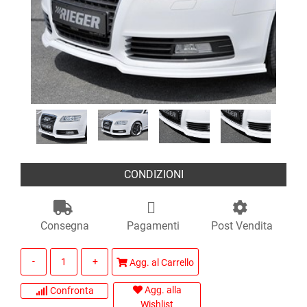
CONDIZIONI
Consegna
Pagamenti
Post Vendita
Quantità
Agg. al Carrello
Agg. alla
Confronta
Wishlist