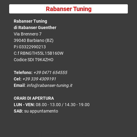
Rabanser Tuning
Rabanser Tuning
di Rabanser Guenther
Via Brennero 7
39040 Barbiano (BZ)
P.i 03322990213
C.f RBNGTH55L15B160W
Codice SDI T9K4ZHO
Telefono:
+39 0471 654555
Cel:
+39 339 4309191
Email
:
info@rabanser-tuning.it
ORARI DI APERTURA
LUN - VEN:
08.00 - 13.00 / 14.30 - 19.00
SAB:
su appuntamento
Powered by
Passepartout