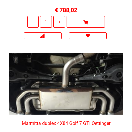
€ 788,02
Quantità
Marmitta duplex 4X84 Golf 7 GTI Oettinger