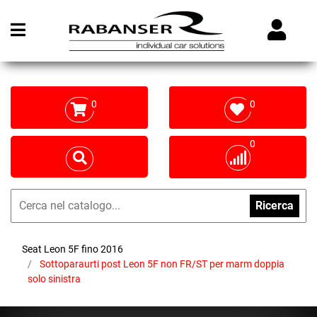
Open menu
0
0
0
Ricerca
Seat Leon 5F fino 2016
Sottoparaurti post Leon 5F non FR/ST per marm doppia
solo sinistra