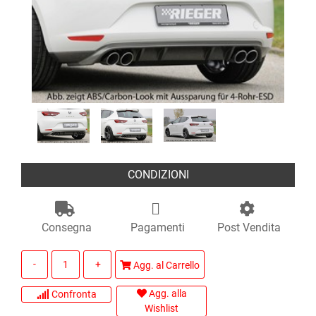
CONDIZIONI
Consegna
Pagamenti
Post Vendita
Quantità
Agg. al Carrello
Agg. alla
Confronta
Wishlist