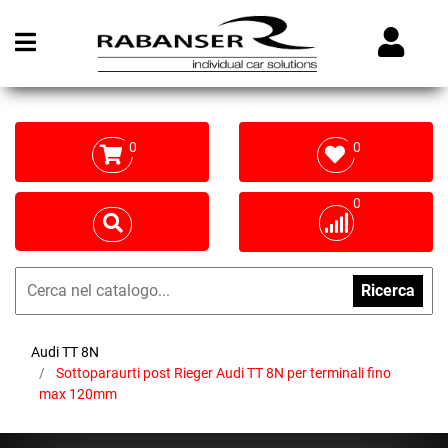
Open menu
0
0
0
Ricerca
Audi TT 8N
Sottoparaurti post Rieger Audi TT 8N per terminali fino
max 120mm