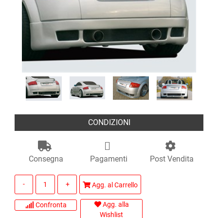
CONDIZIONI
Consegna
Pagamenti
Post Vendita
Quantità
Agg. al Carrello
Agg. alla
Confronta
Wishlist