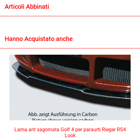
Articoli Abbinati
Hanno Acquistato anche
Lama ant sagomata Golf 4 per paraurti Rieger RS4
Look