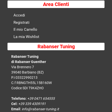
Area Clienti
Accedi
Registrati
Il mio Carrello
La mia Wishlist
Rabanser Tuning
Rabanser Tuning
di Rabanser Guenther
Via Brennero 7
39040 Barbiano (BZ)
P.i 03322990213
C.f RBNGTH55L15B160W
Codice SDI T9K4ZHO
Telefono:
+39 0471 654555
Cel:
+39 339 4309191
Email
:
info@rabanser-tuning.it