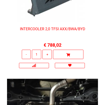
INTERCOOLER 2,0 TFSI AXX/BWA/BYD
€ 788,02
Quantità