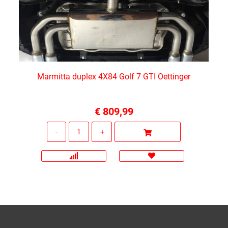
Marmitta duplex 4X84 Golf 7 GTI Oettinger
€ 809,99
Quantità