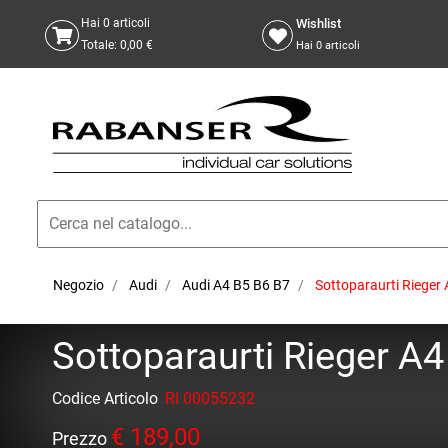
Wishlist
Hai
0
articoli
Totale:
0,00 €
Hai
0
articoli
Negozio
Audi
Audi A4 B5 B6 B7
Sottoparaurti Rieger 
Sottoparaurti Rieger A4
Codice Articolo
RI 00055232
€ 189,00
Prezzo