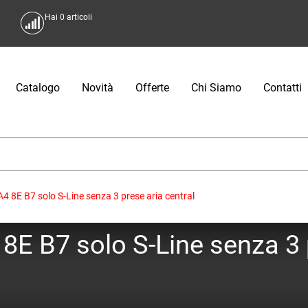
Hai
0
articoli
Catalogo
Novità
Offerte
Chi Siamo
Contatti
A4 8E B7 solo S-Line senza 3 prese aria central
 8E B7 solo S-Line senza 3 