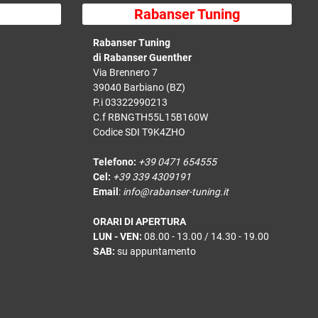
Rabanser Tuning
Rabanser Tuning
di Rabanser Guenther
Via Brennero 7
39040 Barbiano (BZ)
P.i 03322990213
C.f RBNGTH55L15B160W
Codice SDI T9K4ZHO
Telefono:
+39 0471 654555
Cel:
+39 339 4309191
Email
:
info@rabanser-tuning.it
ORARI DI APERTURA
LUN - VEN:
08.00 - 13.00 / 14.30 - 19.00
SAB:
su appuntamento