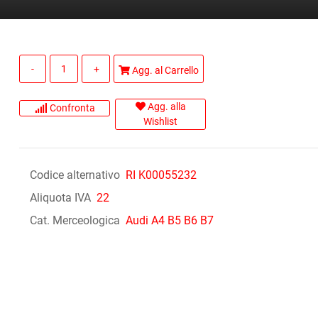
Quantità
Agg. al Carrello
Agg. alla
Confronta
Wishlist
Codice alternativo
RI K00055232
Aliquota IVA
22
Cat. Merceologica
Audi A4 B5 B6 B7