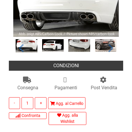
CONDIZIONI
Consegna
Pagamenti
Post Vendita
Quantità
Agg. al Carrello
Agg. alla
Confronta
Wishlist