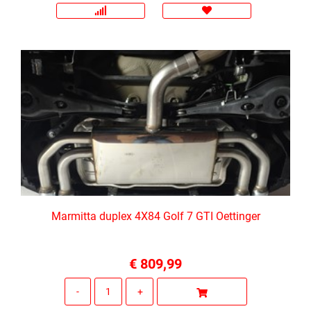
Marmitta duplex 4X84 Golf 7 GTI Oettinger
€ 809,99
Quantità