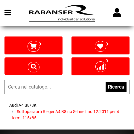
Open menu
0
0
0
Ricerca
Audi A4 B8/8K
Sottoparaurti Rieger A4 B8 no S-Line fino 12.2011 per 4
term. 115x85