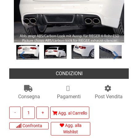
CONDIZIONI
Consegna
Pagamenti
Post Vendita
Quantità
Agg. al Carrello
Agg. alla
Confronta
Wishlist