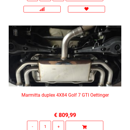
Marmitta duplex 4X84 Golf 7 GTI Oettinger
€ 809,99
Quantità