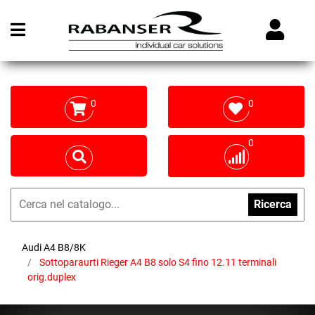
Open menu
0
0
0
Ricerca
Audi A4 B8/8K
Sottoparaurti Rieger A4 B8 solo S4 fino 12.11 terminali
orig.duplex