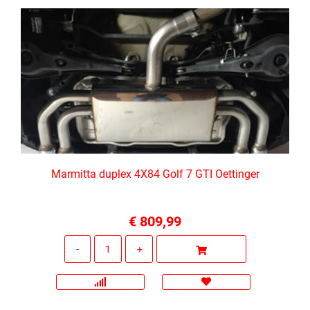
Marmitta duplex 4X84 Golf 7 GTI Oettinger
€ 809,99
Quantità