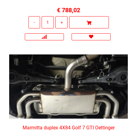
€ 788,02
Quantità
Marmitta duplex 4X84 Golf 7 GTI Oettinger