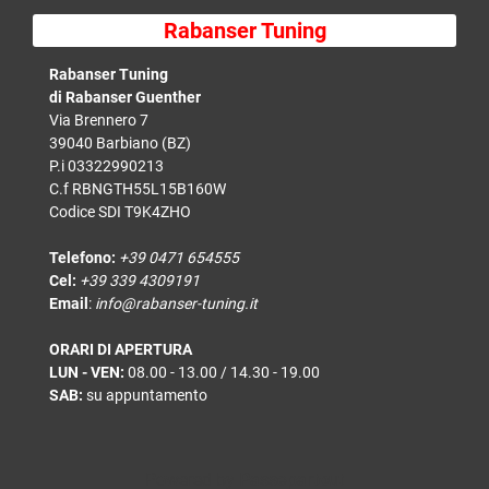
Rabanser Tuning
Rabanser Tuning
di Rabanser Guenther
Via Brennero 7
39040 Barbiano (BZ)
P.i 03322990213
C.f RBNGTH55L15B160W
Codice SDI T9K4ZHO
Telefono:
+39 0471 654555
Cel:
+39 339 4309191
Email
:
info@rabanser-tuning.it
ORARI DI APERTURA
LUN - VEN:
08.00 - 13.00 / 14.30 - 19.00
SAB:
su appuntamento
Powered by
Passepartout