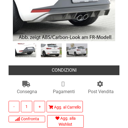
CONDIZIONI
Consegna
Pagamenti
Post Vendita
Quantità
Agg. al Carrello
Agg. alla
Confronta
Wishlist