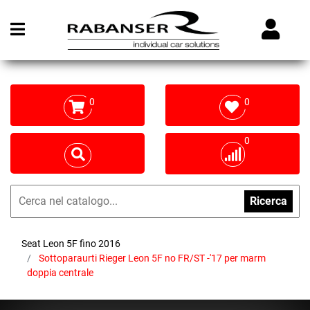
Open menu
0
0
0
Ricerca
Seat Leon 5F fino 2016
Sottoparaurti Rieger Leon 5F no FR/ST -'17 per marm
doppia centrale