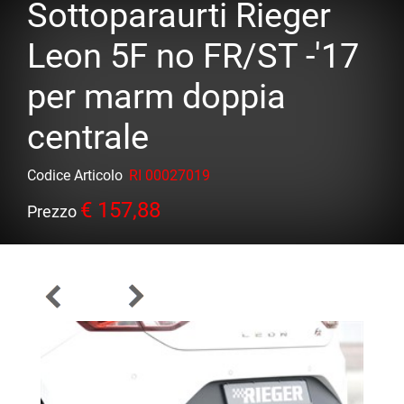
Sottoparaurti Rieger
Leon 5F no FR/ST -'17
per marm doppia
centrale
Codice Articolo
RI 00027019
€ 157,88
Prezzo