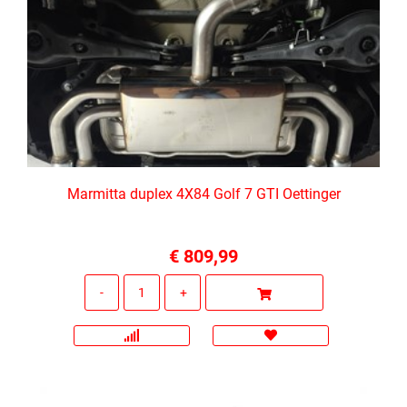
Marmitta duplex 4X84 Golf 7 GTI Oettinger
€ 809,99
Quantità