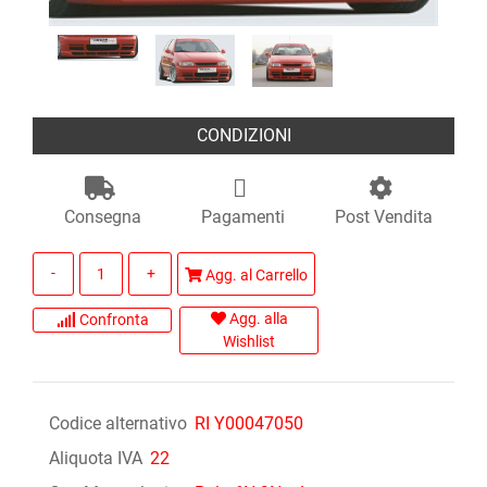
CONDIZIONI
Consegna
Pagamenti
Post Vendita
Quantità
Agg. al Carrello
Agg. alla
Confronta
Wishlist
Codice alternativo
RI Y00047050
Aliquota IVA
22