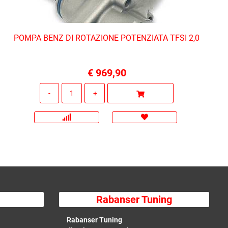
POMPA BENZ DI ROTAZIONE POTENZIATA TFSI 2,0
€ 969,90
Quantità
Rabanser Tuning
Rabanser Tuning