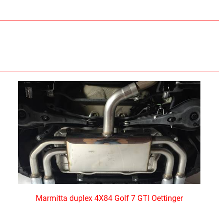
Marmitta duplex 4X84 Golf 7 GTI Oettinger