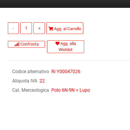
Quantità
Agg. al Carrello
Agg. alla
Confronta
Wishlist
Codice alternativo
RI Y00047026
Aliquota IVA
22
Cat. Merceologica
Polo 6N-9N + Lupo