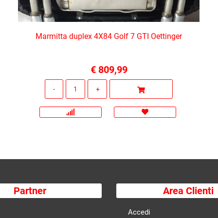
Marmitta duplex 4X84 Golf 7 GTI Oettinger
€ 809,99
Quantità
Partner
Area Clienti
Accedi