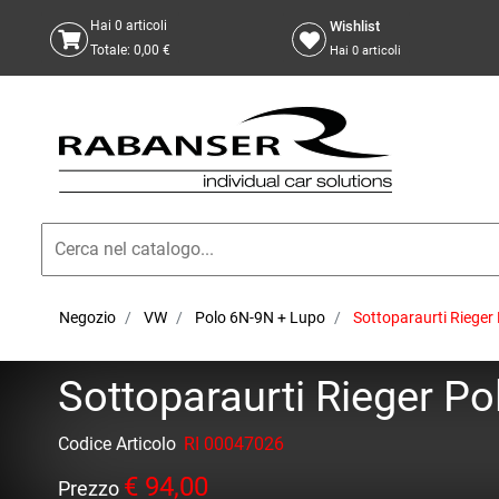
Wishlist
Hai
0
articoli
Totale:
0,00 €
Hai
0
articoli
Negozio
VW
Polo 6N-9N + Lupo
Sottoparaurti Rieger
Sottoparaurti Rieger P
Codice Articolo
RI 00047026
€ 94,00
Prezzo