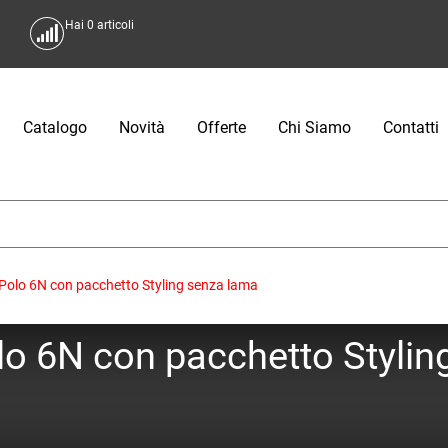
Hai
0
articoli
Catalogo
Novità
Offerte
Chi Siamo
Contatti
 Polo 6N con pacchetto Styling senza lama
olo 6N con pacchetto Styli