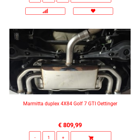
Marmitta duplex 4X84 Golf 7 GTI Oettinger
€ 809,99
Quantità