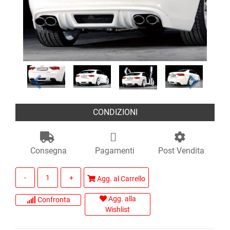
CONDIZIONI
Consegna
Pagamenti
Post Vendita
Quantità
Agg. al Carrello
Agg. alla
Confronta
Wishlist