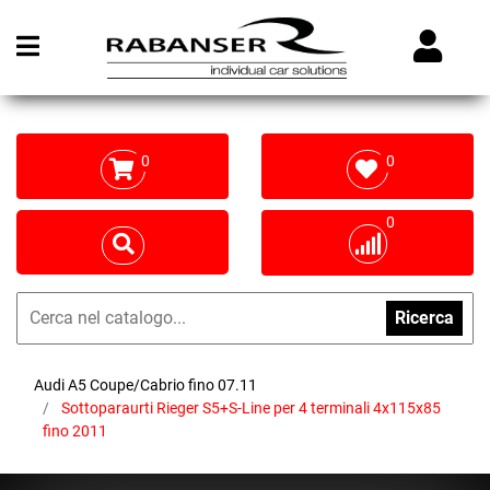
Open menu
0
0
0
Ricerca
Audi A5 Coupe/Cabrio fino 07.11
Sottoparaurti Rieger S5+S-Line per 4 terminali 4x115x85
fino 2011