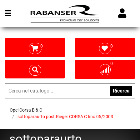
Open menu
0
0
0
Ricerca
Opel Corsa B & C
sottoparaurto post.Rieger CORSA C fino 05/2003
sottoparaurto