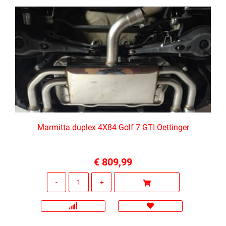
Marmitta duplex 4X84 Golf 7 GTI Oettinger
€ 809,99
Quantità