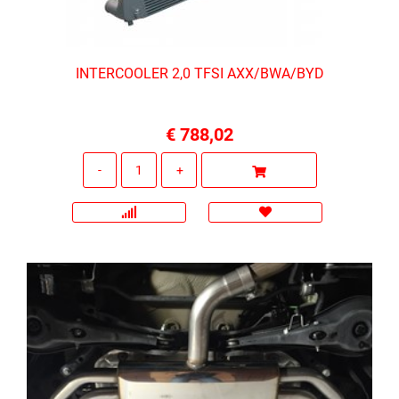
INTERCOOLER 2,0 TFSI AXX/BWA/BYD
€ 788,02
Quantità