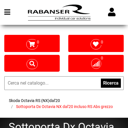
Open menu
0
0
0
Ricerca
Skoda Octavia RS (NX)dal'20
Sottoporta Dx Octavia NX dal'20 incluso RS Abs grezzo
Sottoporta Dx Octavia