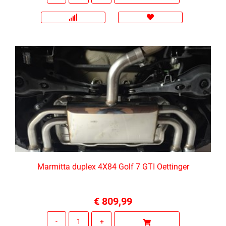
Marmitta duplex 4X84 Golf 7 GTI Oettinger
€ 809,99
Quantità