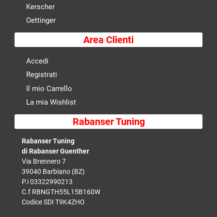
Kerscher
Oettinger
Area Clienti
Accedi
Registrati
Il mio Carrello
La mia Wishlist
Rabanser Tuning
Rabanser Tuning
di Rabanser Guenther
Via Brennero 7
39040 Barbiano (BZ)
P.i 03322990213
C.f RBNGTH55L15B160W
Codice SDI T9K4ZHO