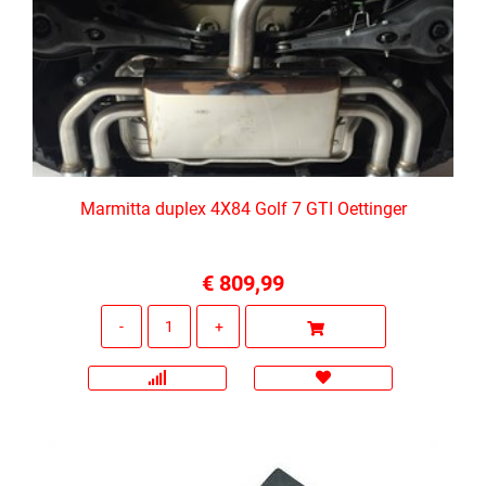
Marmitta duplex 4X84 Golf 7 GTI Oettinger
€ 809,99
Quantità