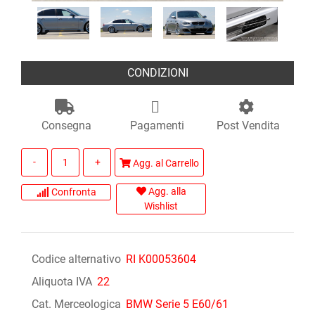
CONDIZIONI
Consegna
Pagamenti
Post Vendita
Quantità
Agg. al Carrello
Agg. alla
Confronta
Wishlist
Codice alternativo
RI K00053604
Aliquota IVA
22
Cat. Merceologica
BMW Serie 5 E60/61