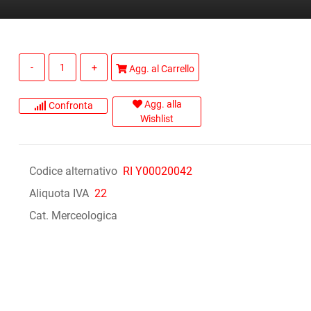
Quantità
Agg. al Carrello
Agg. alla
Confronta
Wishlist
Codice alternativo
RI Y00020042
Aliquota IVA
22
Cat. Merceologica