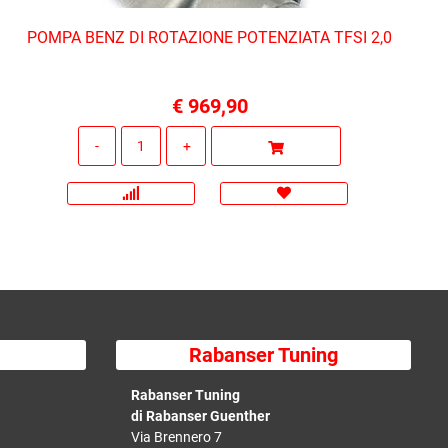
POMPA BENZ DI ROTAZIONE POTENZIATA TFSI 2,0
€ 969,90
Quantità
Rabanser Tuning
Rabanser Tuning
di Rabanser Guenther
Via Brennero 7