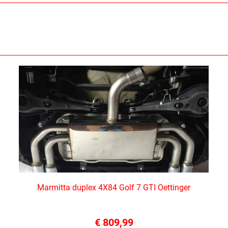
Marmitta duplex 4X84 Golf 7 GTI Oettinger
€ 809,99