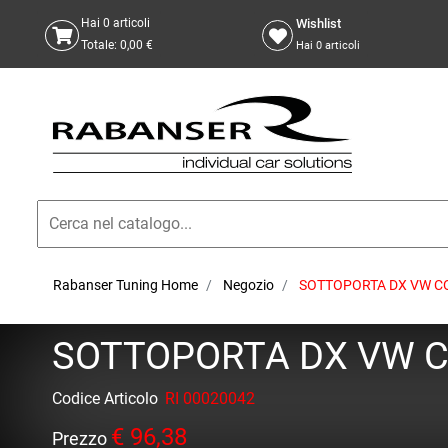
Wishlist
Hai
0
articoli
Totale:
0,00 €
Hai
0
articoli
Rabanser Tuning Home
Negozio
SOTTOPORTA DX VW CO
SOTTOPORTA DX VW C
Codice Articolo
RI 00020042
€ 96,38
Prezzo