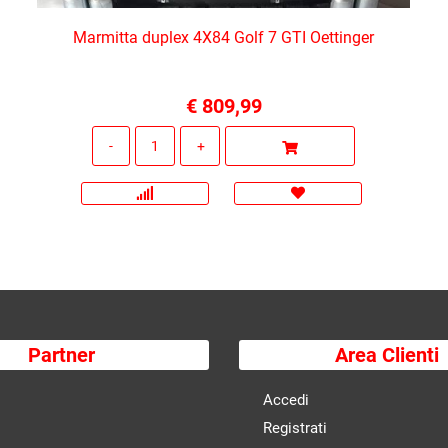
Marmitta duplex 4X84 Golf 7 GTI Oettinger
€ 809,99
Quantità
Partner
Area Clienti
Accedi
Registrati