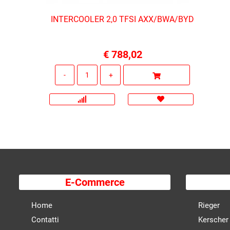
INTERCOOLER 2,0 TFSI AXX/BWA/BYD
€ 788,02
Quantità
E-Commerce
Home
Rieger
Contatti
Kerscher