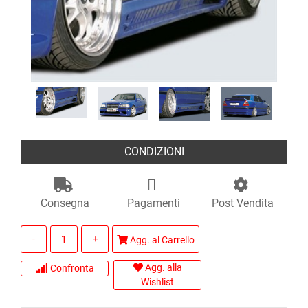
CONDIZIONI
Consegna
Pagamenti
Post Vendita
Quantità
Agg. al Carrello
Agg. alla
Confronta
Wishlist