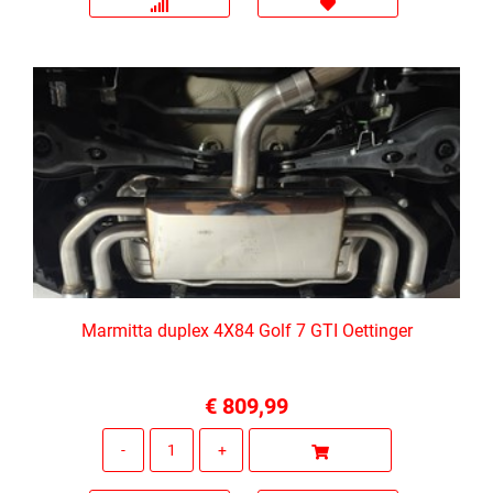
Marmitta duplex 4X84 Golf 7 GTI Oettinger
€ 809,99
Quantità