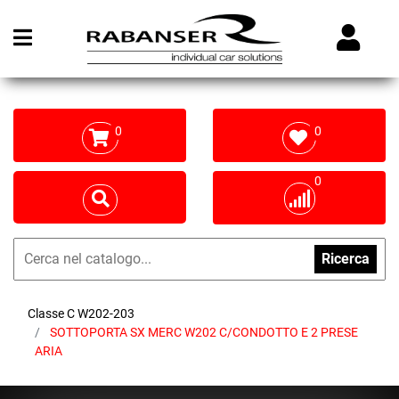
Open menu
0
0
0
Ricerca
Classe C W202-203
SOTTOPORTA SX MERC W202 C/CONDOTTO E 2 PRESE
ARIA