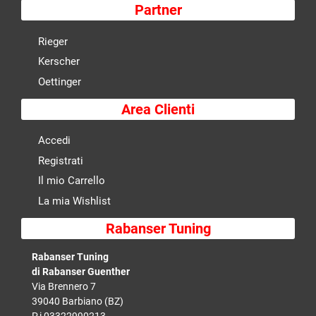
Partner
Rieger
Kerscher
Oettinger
Area Clienti
Accedi
Registrati
Il mio Carrello
La mia Wishlist
Rabanser Tuning
Rabanser Tuning
di Rabanser Guenther
Via Brennero 7
39040 Barbiano (BZ)
P.i 03322990213