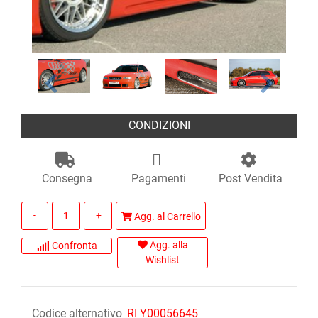
CONDIZIONI
Consegna
Pagamenti
Post Vendita
Quantità
Agg. al Carrello
Agg. alla
Confronta
Wishlist
Codice alternativo
RI Y00056645