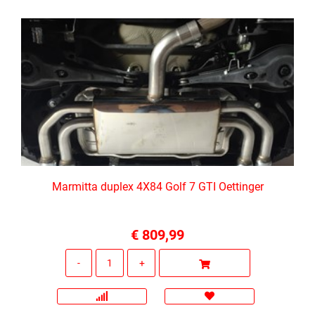
Marmitta duplex 4X84 Golf 7 GTI Oettinger
€ 809,99
Quantità