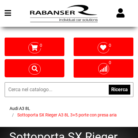
Open menu
0
0
0
Ricerca
Audi A3 8L
Sottoporta SX Rieger A3 8L 3+5 porte con presa aria
Sottoporta SX Rieger