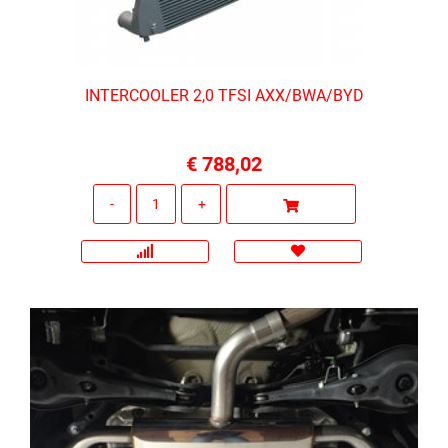
INTERCOOLER 2,0 TFSI AXX/BWA/BYD
€ 788,02
Quantità