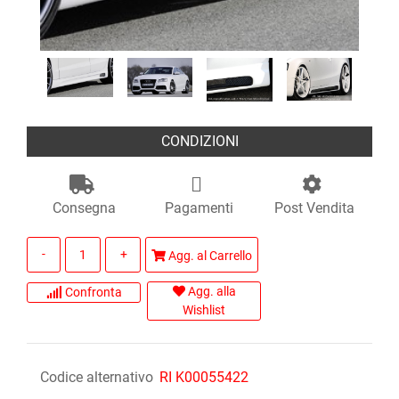
CONDIZIONI
Consegna
Pagamenti
Post Vendita
Quantità
Agg. al Carrello
Agg. alla
Confronta
Wishlist
Codice alternativo
RI K00055422