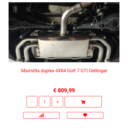
Marmitta duplex 4X84 Golf 7 GTI Oettinger
€ 809,99
Quantità