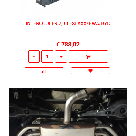
INTERCOOLER 2,0 TFSI AXX/BWA/BYD
€ 788,02
Quantità