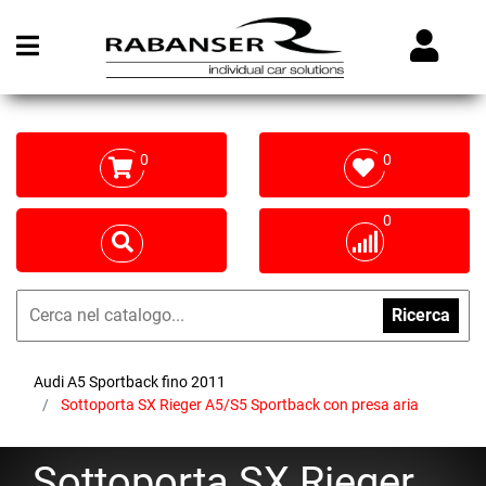
Open menu
0
0
0
Ricerca
Audi A5 Sportback fino 2011
Sottoporta SX Rieger A5/S5 Sportback con presa aria
Sottoporta SX Rieger