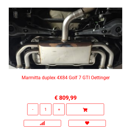
Marmitta duplex 4X84 Golf 7 GTI Oettinger
€ 809,99
Quantità