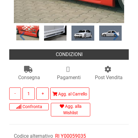
CONDIZIONI
Consegna
Pagamenti
Post Vendita
Quantità
Agg. al Carrello
Agg. alla
Confronta
Wishlist
Codice alternativo
RI Y00059035