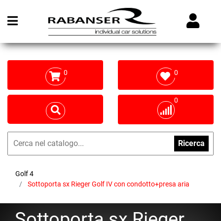
Open menu
0
0
0
Ricerca
Golf 4
Sottoporta sx Rieger Golf IV con condotto+presa aria
Sottoporta sx Rieger