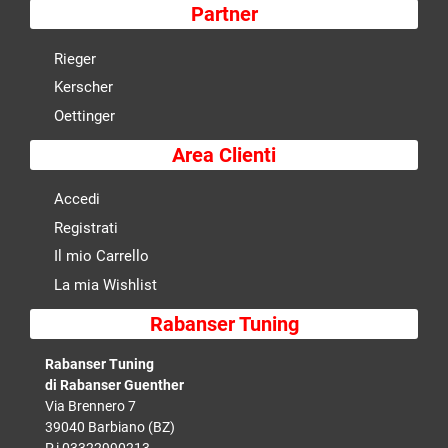
Partner
Rieger
Kerscher
Oettinger
Area Clienti
Accedi
Registrati
Il mio Carrello
La mia Wishlist
Rabanser Tuning
Rabanser Tuning
di Rabanser Guenther
Via Brennero 7
39040 Barbiano (BZ)
P.i 03322990213