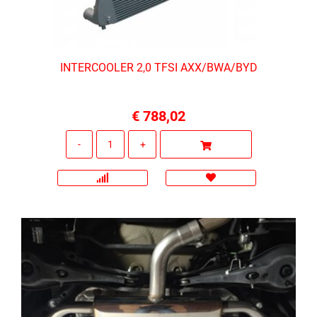
INTERCOOLER 2,0 TFSI AXX/BWA/BYD
€ 788,02
Quantità