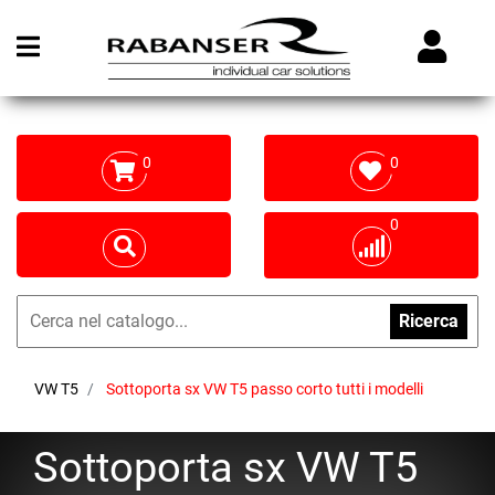
Open menu
0
0
0
Ricerca
VW T5
Sottoporta sx VW T5 passo corto tutti i modelli
Sottoporta sx VW T5