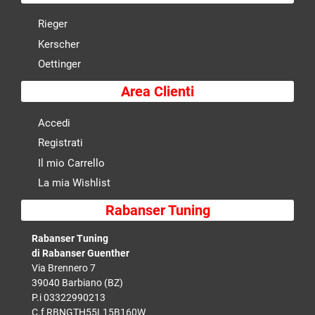
Rieger
Kerscher
Oettinger
Area Clienti
Accedi
Registrati
Il mio Carrello
La mia Wishlist
Rabanser Tuning
Rabanser Tuning
di Rabanser Guenther
Via Brennero 7
39040 Barbiano (BZ)
P.i 03322990213
C.f RBNGTH55L15B160W