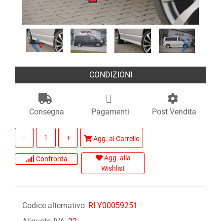
CONDIZIONI
Consegna
Pagamenti
Post Vendita
Quantità
Agg. al Carrello
Agg. alla
Confronta
Wishlist
Codice alternativo
RI Y00059251