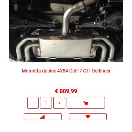
Marmitta duplex 4X84 Golf 7 GTI Oettinger
€ 809,99
Quantità