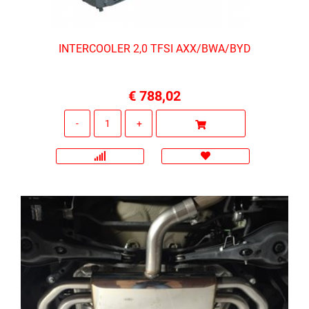
INTERCOOLER 2,0 TFSI AXX/BWA/BYD
€ 788,02
Quantità