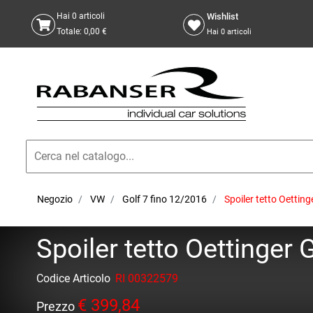
Wishlist
Hai
0
articoli
Totale:
0,00 €
Hai
0
articoli
Negozio
VW
Golf 7 fino 12/2016
Spoiler tetto Oettin
Spoiler tetto Oettinger
Codice Articolo
RI 00322579
€ 399,84
Prezzo