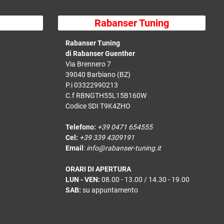
Rabanser Tuning
Rabanser Tuning
di Rabanser Guenther
Via Brennero 7
39040 Barbiano (BZ)
P.i 03322990213
C.f RBNGTH55L15B160W
Codice SDI T9K4ZHO
Telefono:
+39 0471 654555
Cel:
+39 339 4309191
Email
:
info@rabanser-tuning.it
ORARI DI APERTURA
LUN - VEN:
08.00 - 13.00 / 14.30 - 19.00
SAB:
su appuntamento