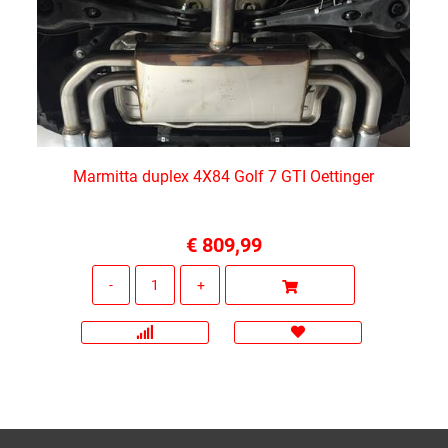
Marmitta duplex 4X84 Golf 7 GTI Oettinger
€ 809,99
Quantità