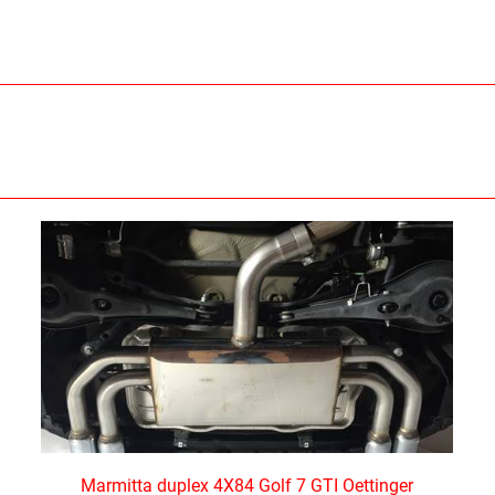
Marmitta duplex 4X84 Golf 7 GTI Oettinger