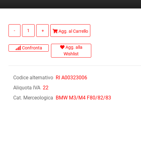
Quantità
Agg. al Carrello
Agg. alla
Confronta
Wishlist
Codice alternativo
RI A00323006
Aliquota IVA
22
Cat. Merceologica
BMW M3/M4 F80/82/83