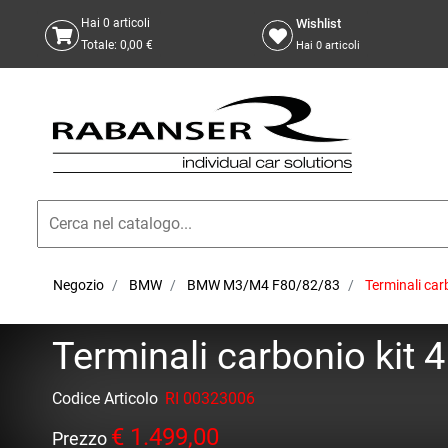
Wishlist
Hai
0
articoli
Totale:
0,00 €
Hai
0
articoli
Negozio
BMW
BMW M3/M4 F80/82/83
Terminali car
Terminali carbonio kit 
Codice Articolo
RI 00323006
€ 1.499,00
Prezzo