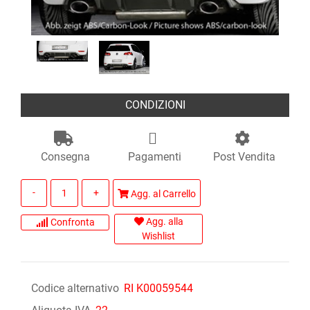
CONDIZIONI
Consegna
Pagamenti
Post Vendita
Quantità
Agg. al Carrello
Agg. alla
Confronta
Wishlist
Codice alternativo
RI K00059544