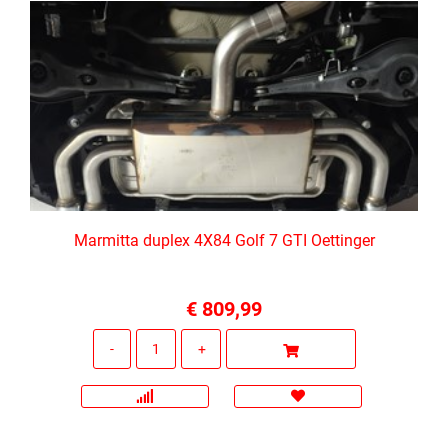
Marmitta duplex 4X84 Golf 7 GTI Oettinger
€ 809,99
Quantità