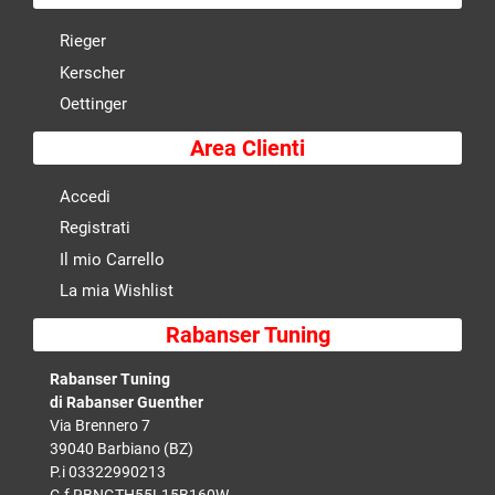
Rieger
Kerscher
Oettinger
Area Clienti
Accedi
Registrati
Il mio Carrello
La mia Wishlist
Rabanser Tuning
Rabanser Tuning
di Rabanser Guenther
Via Brennero 7
39040 Barbiano (BZ)
P.i 03322990213
C.f RBNGTH55L15B160W