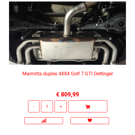
Marmitta duplex 4X84 Golf 7 GTI Oettinger
€ 809,99
Quantità