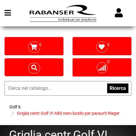
Open menu
0
0
0
Ricerca
Golf 6
Griglia centr.Golf VI ABS nero lucido per paraurti Rieger
Griglia centr.Golf VI