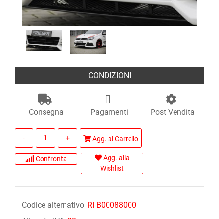
CONDIZIONI
Consegna
Pagamenti
Post Vendita
Quantità
Agg. al Carrello
Agg. alla
Confronta
Wishlist
Codice alternativo
RI B00088000