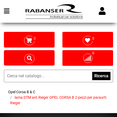
Open menu
0
0
0
Ricerca
Opel Corsa B & C
lama DTM ant.Rieger OPEL CORSA B 2-pezzi per paraurti
Rieger