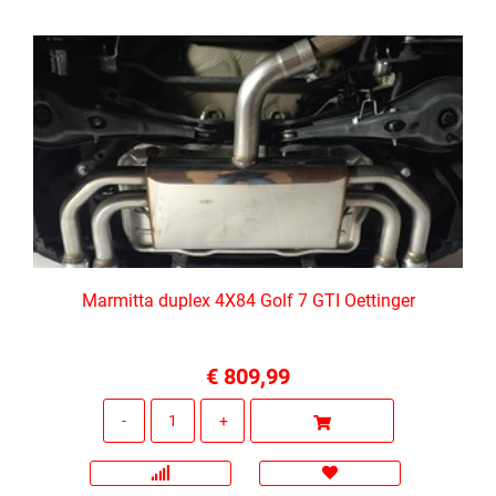
Marmitta duplex 4X84 Golf 7 GTI Oettinger
€ 809,99
Quantità