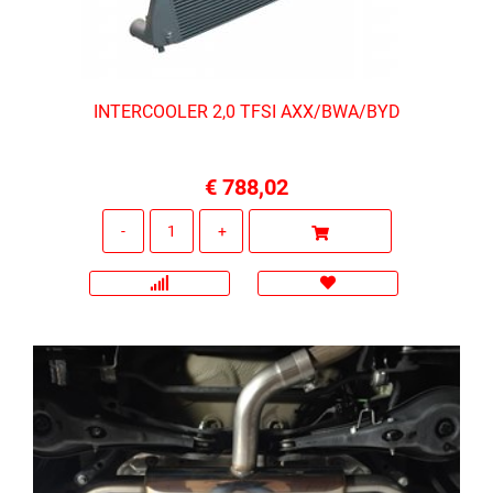
INTERCOOLER 2,0 TFSI AXX/BWA/BYD
€ 788,02
Quantità