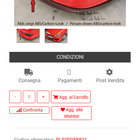
CONDIZIONI
Consegna
Pagamenti
Post Vendita
Quantità
Agg. al Carrello
Agg. alla
Confronta
Wishlist
Codice alternativo
RI S00058821