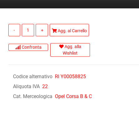
Quantità
Agg. al Carrello
Agg. alla
Confronta
Wishlist
Codice alternativo
RI Y00058825
Aliquota IVA
22
Cat. Merceologica
Opel Corsa B & C