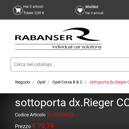
Wishlist
Hai
0
articoli
Totale:
0,00 €
Hai
0
articoli
Negozio
Opel
Opel Corsa B & C
sottoporta dx.Rieger 
sottoporta dx.Rieger C
Codice Articolo
RI 00058825
€ 70,74
Prezzo