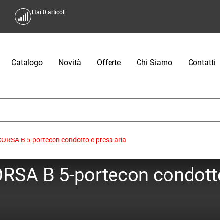
Hai
0
articoli
Catalogo
Novità
Offerte
Chi Siamo
Contatti
CORSA B 5-portecon condotto e presa aria
ORSA B 5-portecon condotto