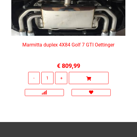
Marmitta duplex 4X84 Golf 7 GTI Oettinger
€ 809,99
Quantità