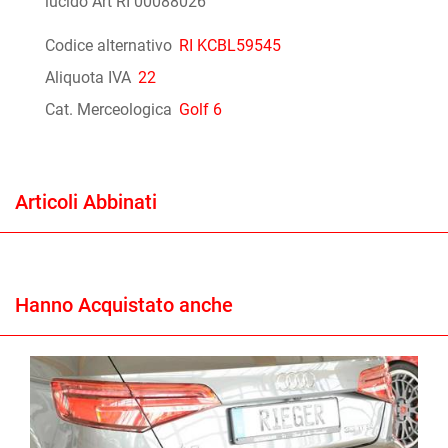
lucido Art RI 00088026
Codice alternativo
RI KCBL59545
Aliquota IVA
22
Cat. Merceologica
Golf 6
Articoli Abbinati
Hanno Acquistato anche