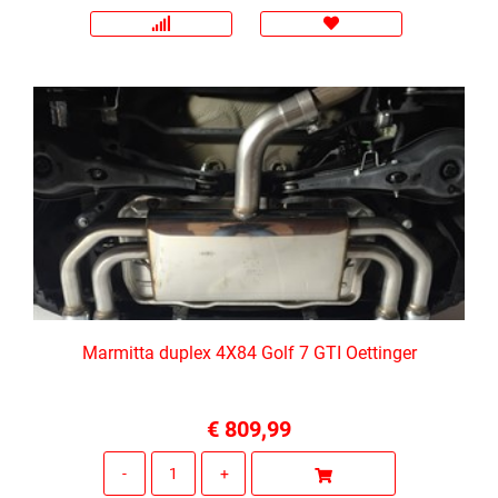
Marmitta duplex 4X84 Golf 7 GTI Oettinger
€ 809,99
Quantità