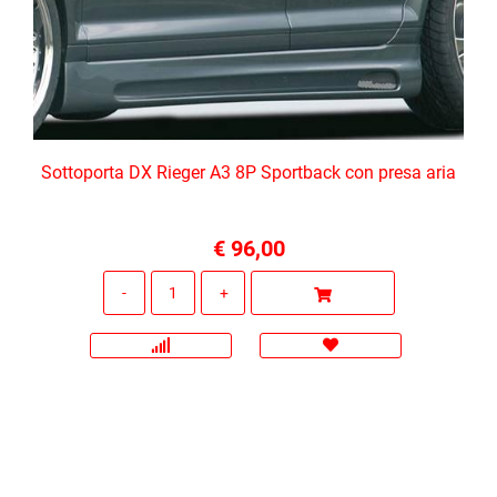
Sottoporta DX Rieger A3 8P Sportback con presa aria
€ 96,00
Quantità