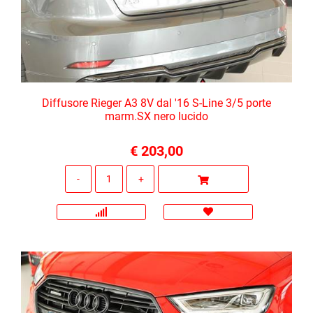
Diffusore Rieger A3 8V dal '16 S-Line 3/5 porte
marm.SX nero lucido
€ 203,00
Quantità