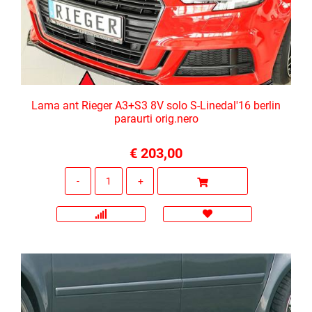
Lama ant Rieger A3+S3 8V solo S-Linedal'16 berlin
paraurti orig.nero
€ 203,00
Quantità