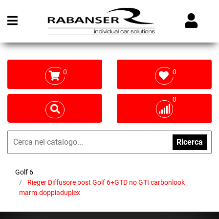
Open menu
0
0
0
Ricerca
Golf 6
Rieger Diffusore post Golf 6+GTD no GTI carbonlook
marm.doppiaduplex